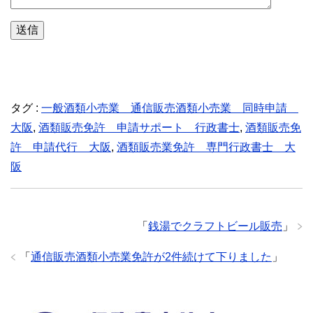
タグ :
一般酒類小売業 通信販売酒類小売業 同時申請
大阪
,
酒類販売免許 申請サポート 行政書士
,
酒類販売免
許 申請代行 大阪
,
酒類販売業免許 専門行政書士 大
阪
「
銭湯でクラフトビール販売
」
「
通信販売酒類小売業免許が2件続けて下りました
」